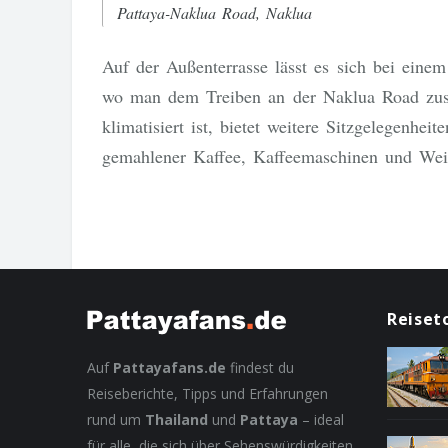
Pattaya-Naklua Road, Naklua
Auf der Außenterrasse lässt es sich bei eine
wo man dem Treiben an der Naklua Road zuseh
klimatisiert ist, bietet weitere Sitzgelegenhei
gemahlener Kaffee, Kaffeemaschinen und We
Reiset
Auf
Pattayafans.de
findest du
Reiseberichte, Tipps und Erfahrungen
rund um
Thailand
und
Pattaya
– ideal
für alle, die sich über Sehenswürdigkeiten,