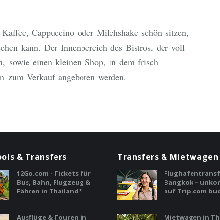
m Kaffee, Cappuccino oder Milchshake schön sitzen,
en kann. Der Innenbereich des Bistros, der voll
ten, sowie einen kleinen Shop, in dem frisch
in zum Verkauf angeboten werden.
ools & Transfers
Transfers & Mietwagen
12Go.com - Tickets für
Flughafentransf
Bus, Bahn, Flugzeug &
Bangkok – unkom
Fähren in Thailand*
auf Trip.com bu
Ausflüge & Touren in
Mietwagen in Th