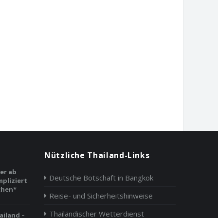
Nützliche Thailand-Links
er ab
Deutsche Botschaft in Bangkok
pliziert
chen*
Reise- und Sicherheitshinweise
Thailändischer Wetterdienst
ailand –