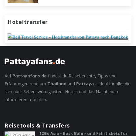
HOTELTRANSFER VON
Hoteltransfer
PATTAYA NACH BANGKOK
Auf
Pattayafans.de
findest du Reiseberichte, Tipps und
Erfahrungen rund um
Thailand
und
Pattaya
– ideal für alle, die
sich über Sehenswürdigkeiten, Hotels und das Nachtleben
informieren möchten.
Reisetools & Transfers
12Go Asia – Bus-, Bahn- und Fährtickets für