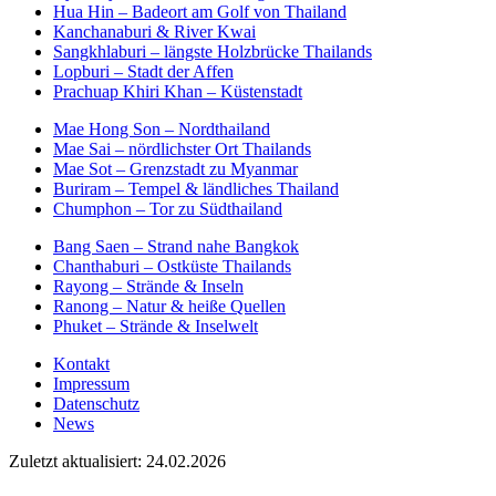
Hua Hin – Badeort am Golf von Thailand
Kanchanaburi & River Kwai
Sangkhlaburi – längste Holzbrücke Thailands
Lopburi – Stadt der Affen
Prachuap Khiri Khan – Küstenstadt
Mae Hong Son – Nordthailand
Mae Sai – nördlichster Ort Thailands
Mae Sot – Grenzstadt zu Myanmar
Buriram – Tempel & ländliches Thailand
Chumphon – Tor zu Südthailand
Bang Saen – Strand nahe Bangkok
Chanthaburi – Ostküste Thailands
Rayong – Strände & Inseln
Ranong – Natur & heiße Quellen
Phuket – Strände & Inselwelt
Kontakt
Impressum
Datenschutz
News
Zuletzt aktualisiert: 24.02.2026