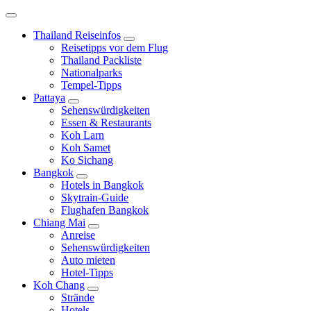
Thailand Reiseinfos
Reisetipps vor dem Flug
Thailand Packliste
Nationalparks
Tempel-Tipps
Pattaya
Sehenswürdigkeiten
Essen & Restaurants
Koh Larn
Koh Samet
Ko Sichang
Bangkok
Hotels in Bangkok
Skytrain-Guide
Flughafen Bangkok
Chiang Mai
Anreise
Sehenswürdigkeiten
Auto mieten
Hotel-Tipps
Koh Chang
Strände
Hotels