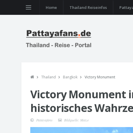
Home
Thailand Reiseinfos
Pattay
Thailand
Bangkok
Victory Monument
Victory Monument i
historisches Wahrz
Pattayafans
Bildquelle: Matze