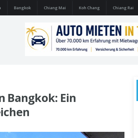
a
Bangkok
Chiang Mai
Koh Chang
Chiang Rai
n Bangkok: Ein
eichen