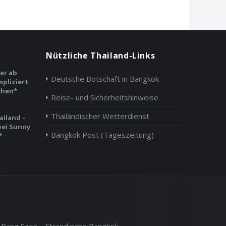
Nützliche Thailand-Links
er ab
Deutsche Botschaft in Bangkok
pliziert
chen*
Reise- und Sicherheitshinweise
Thailändischer Wetterdienst
ailand –
bei Sunny
Bangkok Post (Tageszeitung)
*