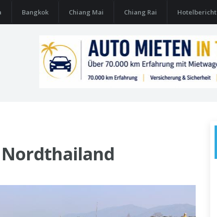
a
Bangkok
Chiang Mai
Chiang Rai
Hotelberich
 Nordthailand