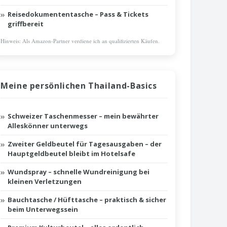
Reisedokumententasche – Pass & Tickets
griffbereit
Hinweis: Als Amazon-Partner verdiene ich an qualifizierten Käufen.
Meine persönlichen Thailand-Basics
Schweizer Taschenmesser – mein bewährter
Alleskönner unterwegs
Zweiter Geldbeutel für Tagesausgaben – der
Hauptgeldbeutel bleibt im Hotelsafe
Wundspray – schnelle Wundreinigung bei
kleinen Verletzungen
Bauchtasche / Hüfttasche – praktisch & sicher
beim Unterwegssein