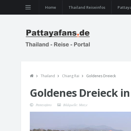
Home
Thailand Reiseinfos
Pattay
Thailand
Chiang Rai
Goldenes Dreieck
Goldenes Dreieck in
Pattayafans
Bildquelle: Matze