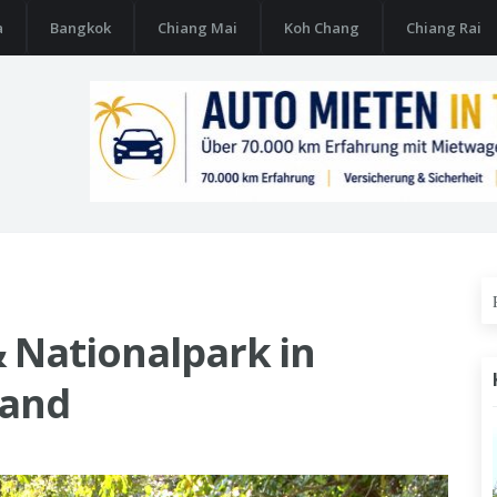
a
Bangkok
Chiang Mai
Koh Chang
Chiang Rai
 Nationalpark in
land