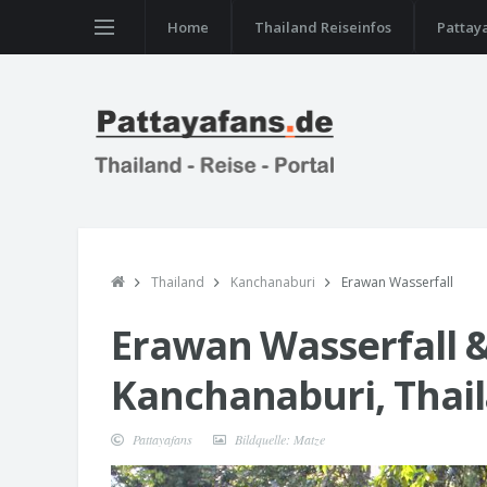
Home
Thailand Reiseinfos
Pattay
Thailand
Kanchanaburi
Erawan Wasserfall
Erawan Wasserfall &
Kanchanaburi, Thai
Pattayafans
Bildquelle: Matze