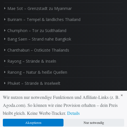
Mae Sot – Grenzstadt zu Myanmar
Buriram – Tempel & ländliches Thailand
Chumphon – Tor zu Südthailand
Bang Saen – Strand nahe Bangkok
Chanthaburi – Ostküste Thailands
Rayong – Strände & Inseln
Ranong – Natur & heiße Quellen
Phuket – Strände & Inselwelt
×
Wir nutzen nur notwendige Funktionen und Affiliate-Links (z. B.
Agoda.com). So können wir eine Provision erhalten – dein Preis
Kontakt
Impressum
Datenschutz
News
bleibt gleich. Keine Werbe-Tracker.
Details
Zuletzt aktualisiert: 07.02.2026
Akzeptieren
Nur notwendig